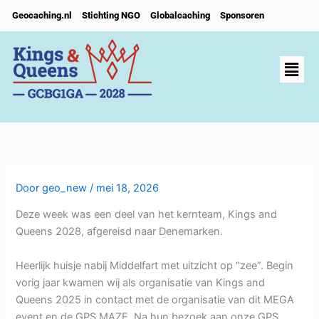
Ga
Geocaching.nl
Stichting NGO
Globalcaching
Sponsoren
naar
de
inhoud
Men
Door
geo_new
/
mei 18, 2026
Deze week was een deel van het kernteam, Kings and
Queens 2028, afgereisd naar Denemarken.
Heerlijk huisje nabij Middelfart met uitzicht op “zee”. Begin
vorig jaar kwamen wij als organisatie van Kings and
Queens 2025 in contact met de organisatie van dit MEGA
event en de GPS MAZE. Na hun bezoek aan onze GPS