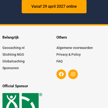
Vanaf 29 april 2027 online
Belangrijk
Others
Geocaching.nl
Algemene voorwaarden
Stichting NGO
Privacy & Policy
Globalcaching
FAQ
Sponsoren
F
I
a
n
c
s
e
t
Official Sponsor
b
a
o
g
o
r
k
a