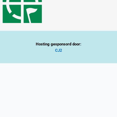
m
Hosting gesponsord door:
CJ2